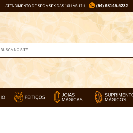
(54) 98145-5232
ATENDIMENTO DE SEG A SEX DAS 10H ÀS 17H
SUPRIMENT
JOIAS
IO
FEITIÇOS
MÁGICOS
MÁGICAS