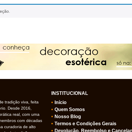
leção.
INSTITUCIONAL
 tradição viva, feita
Início
ério. Desde 2016,
Quem Somos
prática real, com uma
Nosso Blog
 membros com décadas
Termos e Condições Gerais
 curadoria de alto
Devolução, Reembolso e Cancela