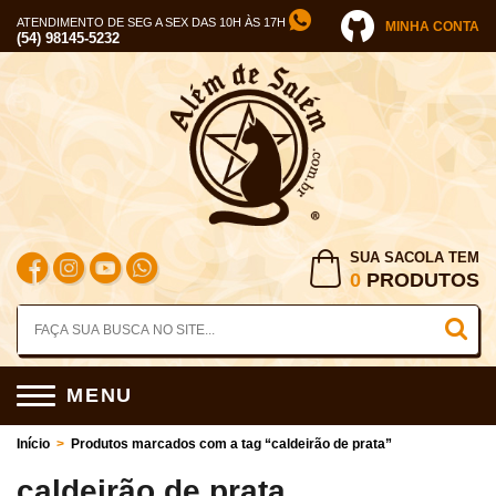
ATENDIMENTO DE SEG A SEX DAS 10H ÀS 17H
MINHA CONTA
(54) 98145-5232
SUA SACOLA TEM
0
PRODUTOS
MENU
Início
>
Produtos marcados com a tag “caldeirão de prata”
caldeirão de prata