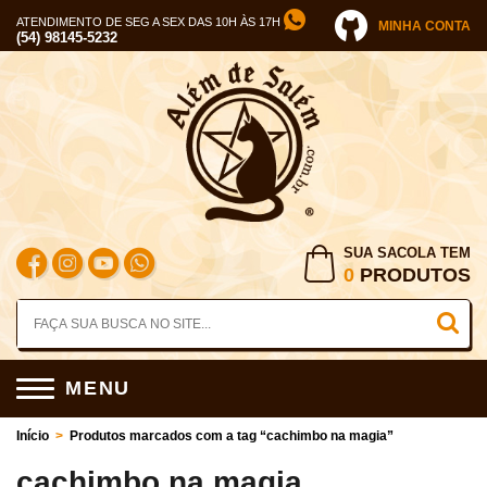
ATENDIMENTO DE SEG A SEX DAS 10H ÀS 17H
MINHA CONTA
(54) 98145-5232
SUA SACOLA TEM
0
PRODUTOS
MENU
Início
>
Produtos marcados com a tag “cachimbo na magia”
cachimbo na magia