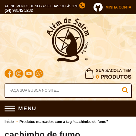
ATENDIMENTO DE SEG A SEX DAS 10H ÀS 17H
MINHA CONTA
(54) 98145-5232
SUA SACOLA TEM
0
PRODUTOS
MENU
Início
>
Produtos marcados com a tag “cachimbo de fumo”
cachimbo de fumo