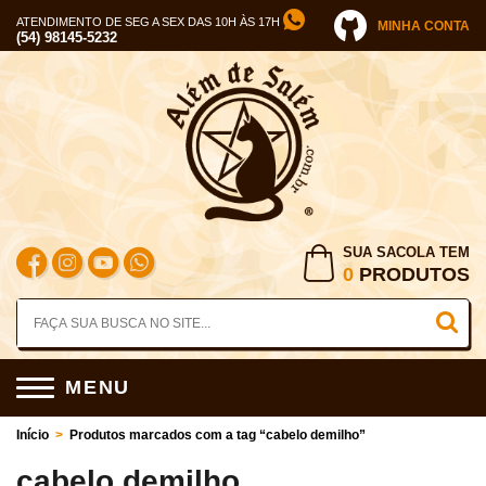
ATENDIMENTO DE SEG A SEX DAS 10H ÀS 17H
MINHA CONTA
(54) 98145-5232
SUA SACOLA TEM
0
PRODUTOS
MENU
Início
>
Produtos marcados com a tag “cabelo demilho”
cabelo demilho