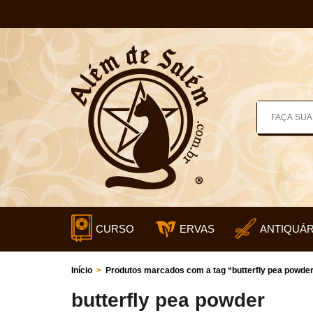
CURSO
ERVAS
ANTIQUÁR
Início
>
Produtos marcados com a tag “butterfly pea powde
butterfly pea powder