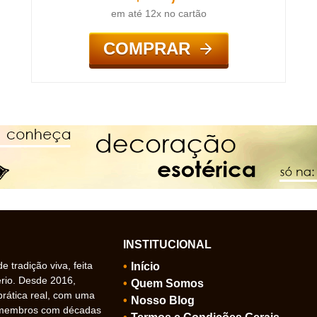
em até 12x no cartão
COMPRAR
INSTITUCIONAL
 tradição viva, feita
Início
ério. Desde 2016,
Quem Somos
prática real, com uma
Nosso Blog
 membros com décadas