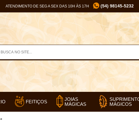
(54) 98145-5232
ATENDIMENTO DE SEG A SEX DAS 10H ÀS 17H
SUPRIMENT
JOIAS
IO
FEITIÇOS
MÁGICOS
MÁGICAS
r”