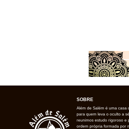
SOBRE
Além de Salém é uma casa de
para quem leva o oculto a s
reunimos estudo rigoroso e 
ordem própria formada por