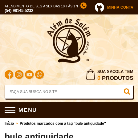
ATENDIMENTO DE SEG A SEX DAS 10H ÀS 17H
MINHA CONTA
(54) 98145-5232
SUA SACOLA TEM
0
PRODUTOS
MENU
Início
>
Produtos marcados com a tag “bule antiguidade”
bule antiguidade