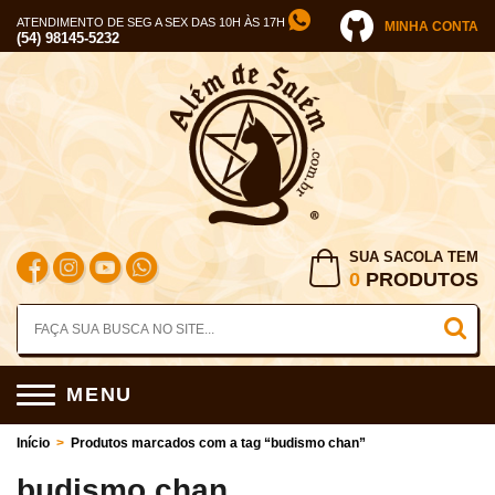
ATENDIMENTO DE SEG A SEX DAS 10H ÀS 17H
MINHA CONTA
(54) 98145-5232
SUA SACOLA TEM
0
PRODUTOS
MENU
Início
>
Produtos marcados com a tag “budismo chan”
budismo chan