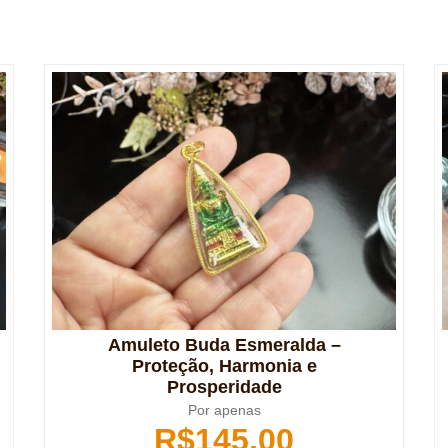
Amuleto Buda Esmeralda –
Proteção, Harmonia e
Prosperidade
Por apenas
R$
145,00