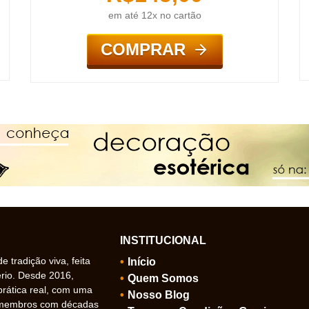
em até 12x no cartão
COMPRAR
INSTITUCIONAL
 tradição viva, feita
Início
ério. Desde 2016,
Quem Somos
prática real, com uma
Nosso Blog
 membros com décadas