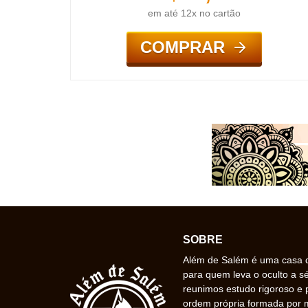
em até 12x no cartão
COMPRAR
SOBRE
Além de Salém é uma casa de
para quem leva o oculto a s
reunimos estudo rigoroso e 
ordem própria formada por