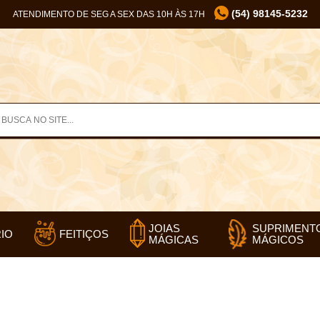
(54) 98145-5232
ATENDIMENTO DE SEG A SEX DAS 10H ÀS 17H
SUPRIMENT
JOIAS
IO
FEITIÇOS
MÁGICOS
MÁGICAS