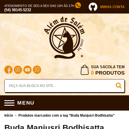
ATENDIMENTO DE SEG A SEX DAS 10H ÀS 17H
MINHA CONTA
(54) 98145-5232
SUA SACOLA TEM
0
PRODUTOS
MENU
Início
>
Produtos marcados com a tag “Buda Manjusri Bodhisatta”
Buda Manjusri Bodhisatta