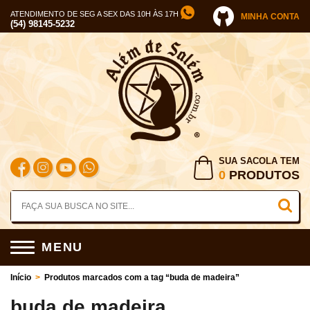
ATENDIMENTO DE SEG A SEX DAS 10H ÀS 17H
MINHA CONTA
(54) 98145-5232
SUA SACOLA TEM
0
PRODUTOS
MENU
Início
>
Produtos marcados com a tag “buda de madeira”
buda de madeira