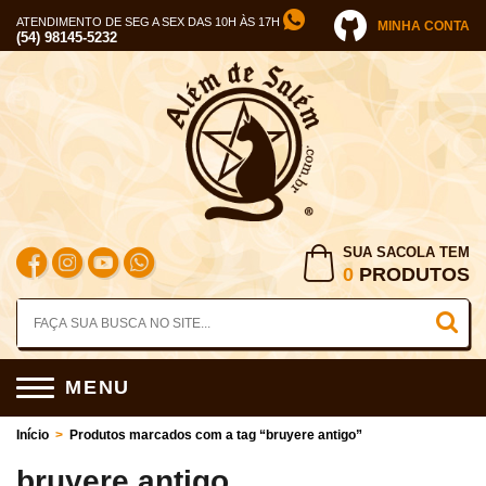
ATENDIMENTO DE SEG A SEX DAS 10H ÀS 17H
MINHA CONTA
(54) 98145-5232
SUA SACOLA TEM
0
PRODUTOS
MENU
Início
>
Produtos marcados com a tag “bruyere antigo”
bruyere antigo