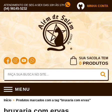
ATENDIMENTO DE SEG A SEX DAS 10H ÀS 17H
MINHA CONTA
(54) 98145-5232
SUA SACOLA TEM
0
PRODUTOS
MENU
Início
>
Produtos marcados com a tag “bruxaria com ervas”
bruxaria com ervas