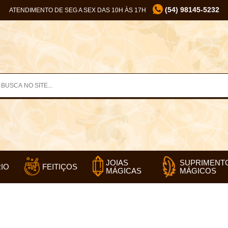
(54) 98145-5232
ATENDIMENTO DE SEG A SEX DAS 10H ÀS 17H
SUPRIMENT
JOIAS
IO
FEITIÇOS
MÁGICOS
MÁGICAS