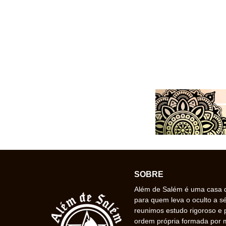
SOBRE
Além de Salém é uma casa de
para quem leva o oculto a s
reunimos estudo rigoroso e 
ordem própria formada por