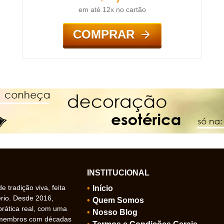
em até 12x no cartão
COMPRAR
INSTITUCIONAL
 tradição viva, feita
Início
ério. Desde 2016,
Quem Somos
prática real, com uma
Nosso Blog
 membros com décadas