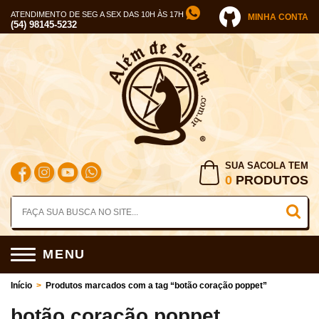
ATENDIMENTO DE SEG A SEX DAS 10H ÀS 17H
MINHA CONTA
(54) 98145-5232
SUA SACOLA TEM
0
PRODUTOS
MENU
Início
>
Produtos marcados com a tag “botão coração poppet”
botão coração poppet