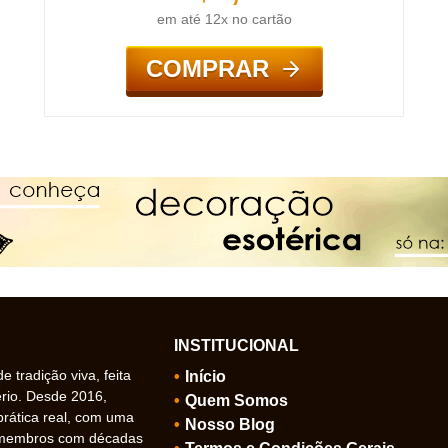
em até 12x no cartão
COMPRAR
INSTITUCIONAL
 tradição viva, feita
Início
ério. Desde 2016,
Quem Somos
prática real, com uma
Nosso Blog
 membros com décadas