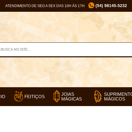
(54) 98145-5232
ATENDIMENTO DE SEG A SEX DAS 10H ÀS 17H
SUPRIMENT
JOIAS
IO
FEITIÇOS
MÁGICOS
MÁGICAS
”