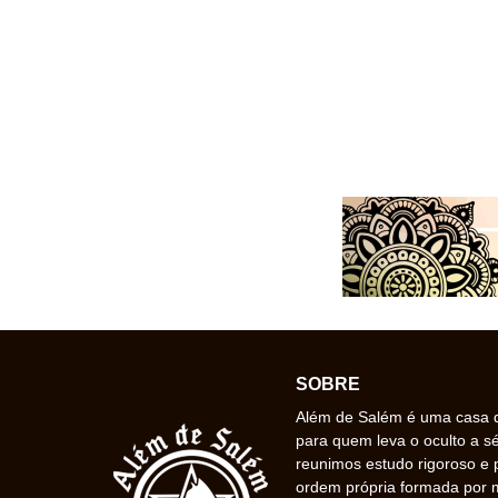
SOBRE
Além de Salém é uma casa de
para quem leva o oculto a s
reunimos estudo rigoroso e 
ordem própria formada por