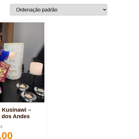
 Kusinawi –
a dos Andes
as
,00