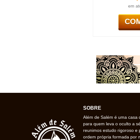
em at
CO
SOBRE
Além de Salém é uma casa de
para quem leva o oculto a s
reunimos estudo rigoroso e 
ordem própria formada por