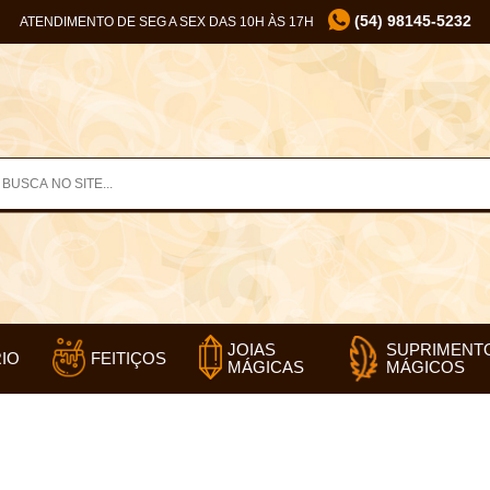
(54) 98145-5232
ATENDIMENTO DE SEG A SEX DAS 10H ÀS 17H
SUPRIMENT
JOIAS
IO
FEITIÇOS
MÁGICOS
MÁGICAS