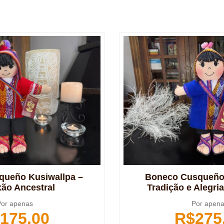
ueño Kusiwallpa –
Boneco Cusqueño
ão Ancestral
Tradição e Alegri
or apenas
Por apen
175,00
R$
275