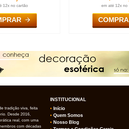
é 12x no cartão
em até 12x no 
MPRAR
COMPRA
INSTITUCIONAL
 tradição viva, feita
Início
ério. Desde 2016,
Quem Somos
prática real, com uma
Nosso Blog
 membros com décadas