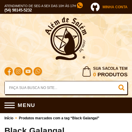
ATENDIMENTO DE SEG A SEX DAS 10H ÀS 17H
MINHA CONTA
(54) 98145-5232
SUA SACOLA TEM
0
PRODUTOS
MENU
Início
>
Produtos marcados com a tag “Black Galangal”
Black Galangal