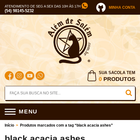
ATENDIMENTO DE SEG A SEX DAS 10H ÀS 17H
MINHA CONTA
(54) 98145-5232
SUA SACOLA TEM
0
PRODUTOS
MENU
Início
>
Produtos marcados com a tag “black acacia ashes”
black acacia ashes