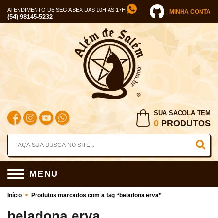
ATENDIMENTO DE SEG A SEX DAS 10H ÀS 17H
MINHA CONTA
(54) 98145-5232
SUA SACOLA TEM
0
PRODUTOS
MENU
Início
>
Produtos marcados com a tag “beladona erva”
beladona erva