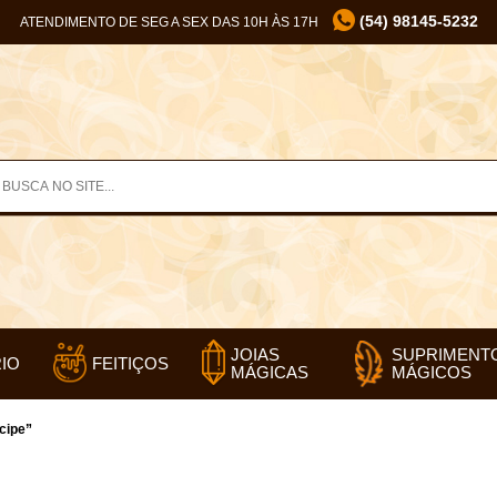
(54) 98145-5232
ATENDIMENTO DE SEG A SEX DAS 10H ÀS 17H
SUPRIMENT
JOIAS
IO
FEITIÇOS
MÁGICOS
MÁGICAS
cipe”