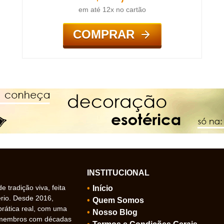
em até 12x no cartão
COMPRAR
INSTITUCIONAL
 tradição viva, feita
Início
ério. Desde 2016,
Quem Somos
prática real, com uma
Nosso Blog
 membros com décadas