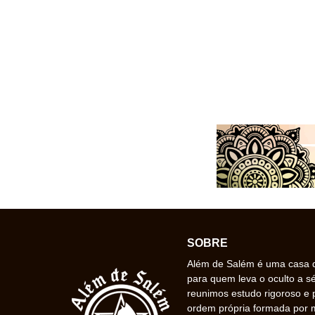
SOBRE
Além de Salém é uma casa de
para quem leva o oculto a s
reunimos estudo rigoroso e 
ordem própria formada por