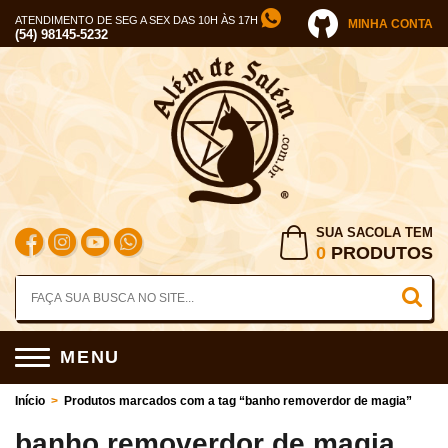
ATENDIMENTO DE SEG A SEX DAS 10H ÀS 17H
MINHA CONTA
(54) 98145-5232
SUA SACOLA TEM
0
PRODUTOS
MENU
Início
>
Produtos marcados com a tag “banho removerdor de magia”
banho removerdor de magia