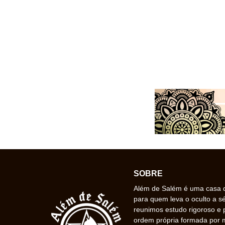
SOBRE
Além de Salém é uma casa de
para quem leva o oculto a s
reunimos estudo rigoroso e 
ordem própria formada por