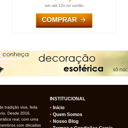
em até 12x no cartão
COMPRAR
INSTITUCIONAL
 tradição viva, feita
Início
ério. Desde 2016,
Quem Somos
prática real, com uma
Nosso Blog
 membros com décadas