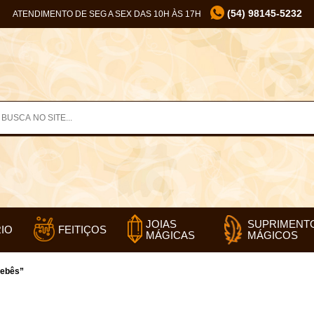
(54) 98145-5232
ATENDIMENTO DE SEG A SEX DAS 10H ÀS 17H
SUPRIMENT
JOIAS
IO
FEITIÇOS
MÁGICOS
MÁGICAS
bebês”