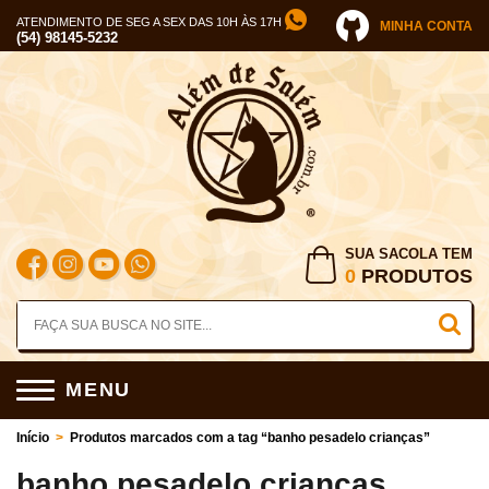
ATENDIMENTO DE SEG A SEX DAS 10H ÀS 17H
MINHA CONTA
(54) 98145-5232
SUA SACOLA TEM
0
PRODUTOS
MENU
Início
>
Produtos marcados com a tag “banho pesadelo crianças”
banho pesadelo crianças