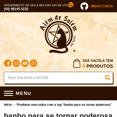
ATENDIMENTO DE SEG A SEX DAS 10H ÀS 17H
MINHA CONTA
(54) 98145-5232
SUA SACOLA TEM
0
PRODUTOS
MENU
Início
>
Produtos marcados com a tag “banho para se tornar poderosa”
banho para se tornar poderosa