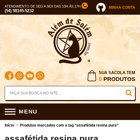
ATENDIMENTO DE SEG A SEX DAS 10H ÀS 17H
MINHA CONTA
(54) 98145-5232
SUA SACOLA TEM
0
PRODUTOS
MENU
Início
>
Produtos marcados com a tag “assafétida resina pura”
assafétida resina pura