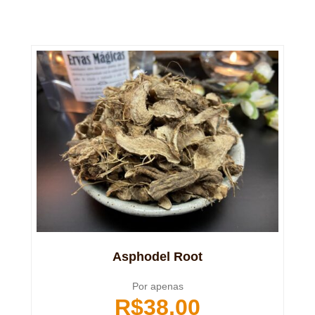
Asphodel Root
Por apenas
R$
38,00