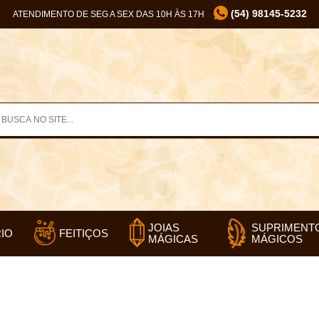
(54) 98145-5232
ATENDIMENTO DE SEG A SEX DAS 10H ÀS 17H
SUPRIMENT
JOIAS
IO
FEITIÇOS
MÁGICOS
MÁGICAS