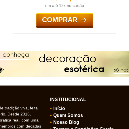
em até 12x no cartão
COMPRAR
INSTITUCIONAL
 tradição viva, feita
Início
ério. Desde 2016,
Quem Somos
prática real, com uma
Nosso Blog
 membros com décadas