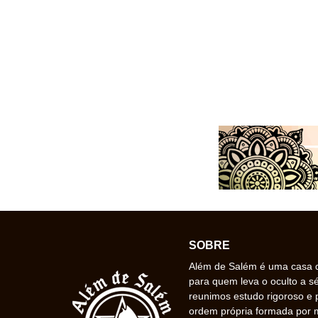
SOBRE
Além de Salém é uma casa de
para quem leva o oculto a s
reunimos estudo rigoroso e 
ordem própria formada por