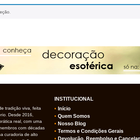
leção.
INSTITUCIONAL
 tradição viva, feita
Início
ério. Desde 2016,
Quem Somos
prática real, com uma
Nosso Blog
 membros com décadas
Termos e Condições Gerais
 curadoria de alto
Devolução, Reembolso e Cancela