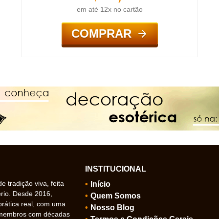
em até 12x no cartão
COMPRAR
INSTITUCIONAL
 tradição viva, feita
Início
ério. Desde 2016,
Quem Somos
prática real, com uma
Nosso Blog
 membros com décadas