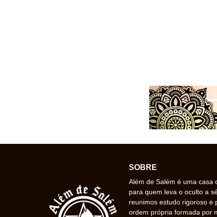
SOBRE
Além de Salém é uma casa de
para quem leva o oculto a s
reunimos estudo rigoroso e 
ordem própria formada por