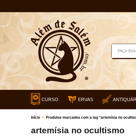
CURSO
ERVAS
ANTIQUÁR
Início
>
Produtos marcados com a tag “artemísia no oculti
artemísia no ocultismo