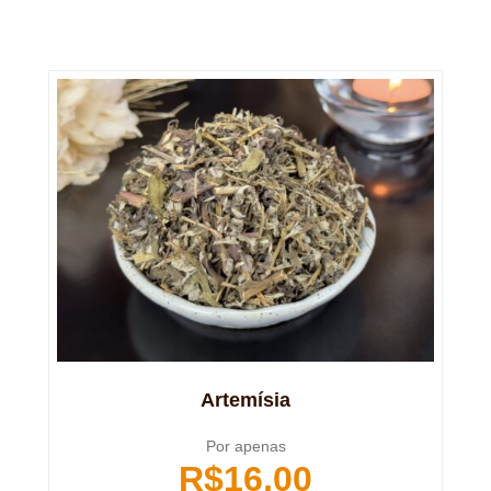
Artemísia
Por apenas
R$
16,00