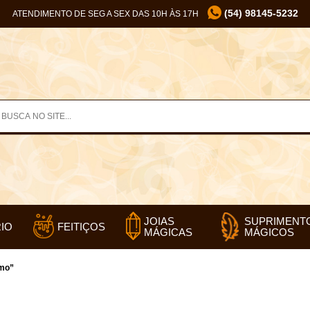
(54) 98145-5232
ATENDIMENTO DE SEG A SEX DAS 10H ÀS 17H
SUPRIMENT
JOIAS
IO
FEITIÇOS
MÁGICOS
MÁGICAS
smo”