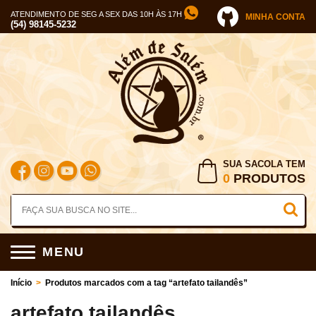
ATENDIMENTO DE SEG A SEX DAS 10H ÀS 17H
MINHA CONTA
(54) 98145-5232
SUA SACOLA TEM
0
PRODUTOS
MENU
Início
>
Produtos marcados com a tag “artefato tailandês”
artefato tailandês