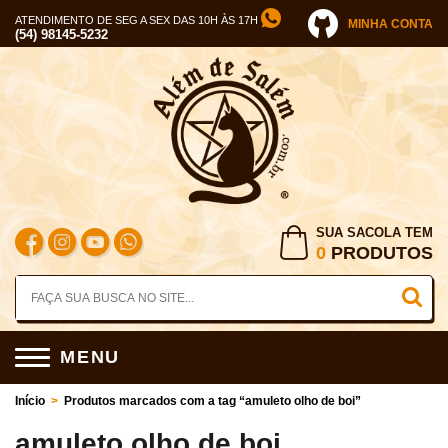
ATENDIMENTO DE SEG A SEX DAS 10H ÀS 17H
MINHA CONTA
(54) 98145-5232
SUA SACOLA TEM
0
PRODUTOS
MENU
Início
>
Produtos marcados com a tag “amuleto olho de boi”
amuleto olho de boi