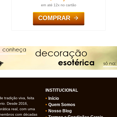
em até 12x no cartão
COMPRAR
INSTITUCIONAL
 tradição viva, feita
Início
ério. Desde 2016,
Quem Somos
prática real, com uma
Nosso Blog
 membros com décadas