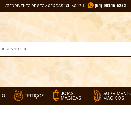
(54) 98145-5232
ATENDIMENTO DE SEG A SEX DAS 10H ÀS 17H
SUPRIMENT
JOIAS
IO
FEITIÇOS
MÁGICOS
MÁGICAS