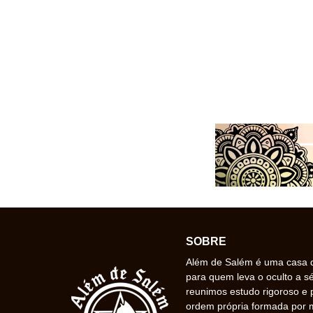
SOBRE
Além de Salém é uma casa de
para quem leva o oculto a s
reunimos estudo rigoroso e 
ordem própria formada por