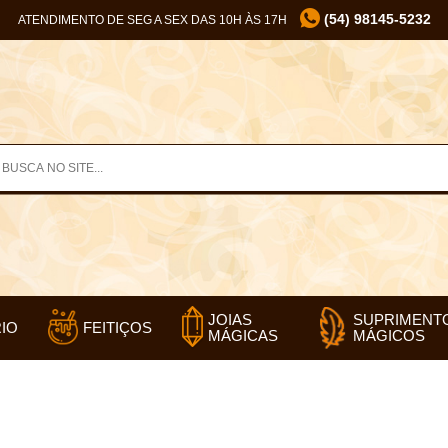
(54) 98145-5232
ATENDIMENTO DE SEG A SEX DAS 10H ÀS 17H
SUPRIMENT
JOIAS
IO
FEITIÇOS
MÁGICOS
MÁGICAS