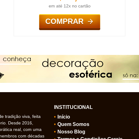
em até 12x no cartão
COMPRAR
INSTITUCIONAL
 tradição viva, feita
Início
ério. Desde 2016,
Quem Somos
prática real, com uma
Nosso Blog
 membros com décadas