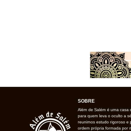
SOBRE
Além de Salém é uma casa de
para quem leva o oculto a s
reunimos estudo rigoroso e 
ordem própria formada por