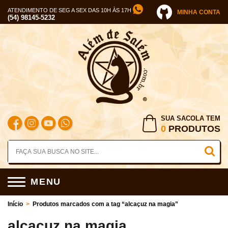
ATENDIMENTO DE SEG A SEX DAS 10H ÀS 17H
MINHA CONTA
(54) 98145-5232
SUA SACOLA TEM
0
PRODUTOS
MENU
Início
>
Produtos marcados com a tag “alcaçuz na magia”
alcaçuz na magia