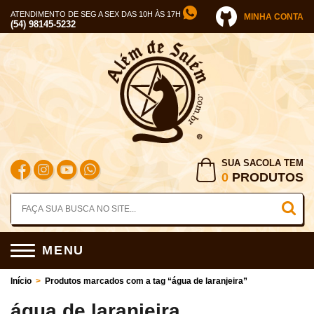
ATENDIMENTO DE SEG A SEX DAS 10H ÀS 17H
MINHA CONTA
(54) 98145-5232
SUA SACOLA TEM
0
PRODUTOS
MENU
Início
>
Produtos marcados com a tag “água de laranjeira”
água de laranjeira