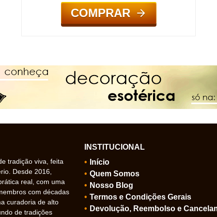
COMPRAR
INSTITUCIONAL
 tradição viva, feita
Início
ério. Desde 2016,
Quem Somos
prática real, com uma
Nosso Blog
 membros com décadas
Termos e Condições Gerais
 curadoria de alto
Devolução, Reembolso e Cancela
undo de tradições