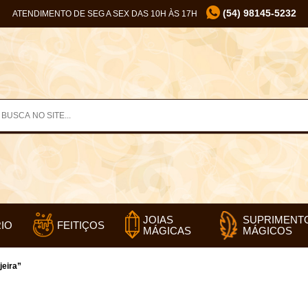
(54) 98145-5232
ATENDIMENTO DE SEG A SEX DAS 10H ÀS 17H
SUPRIMENT
JOIAS
IO
FEITIÇOS
MÁGICOS
MÁGICAS
jeira”