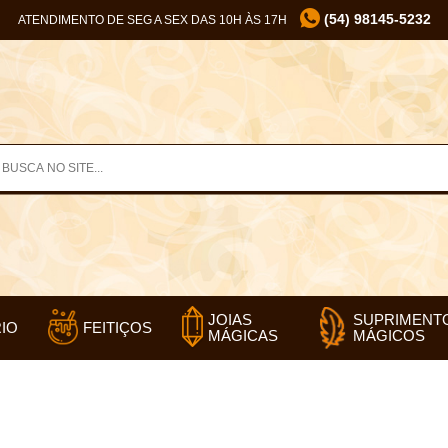
(54) 98145-5232
ATENDIMENTO DE SEG A SEX DAS 10H ÀS 17H
SUPRIMENT
JOIAS
IO
FEITIÇOS
MÁGICOS
MÁGICAS