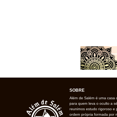
SOBRE
Além de Salém é uma casa de
para quem leva o oculto a s
reunimos estudo rigoroso e 
ordem própria formada por