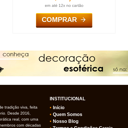
em até 12x no cartão
COMPRAR
INSTITUCIONAL
 tradição viva, feita
Início
ério. Desde 2016,
Quem Somos
prática real, com uma
Nosso Blog
 membros com décadas