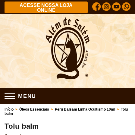
ACESSE NOSSA LOJA
ONLINE
MENU
Início
>
Óleos Essenciais
>
Peru Balsam Linha Ocultismo 10ml
>
Tolu
balm
Tolu balm